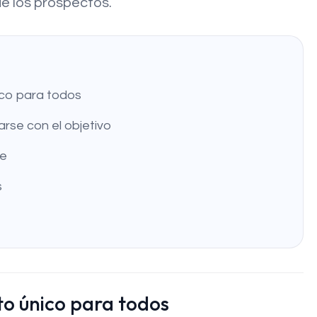
de los prospectos.
ico para todos
rse con el objetivo
ge
s
to único para todos