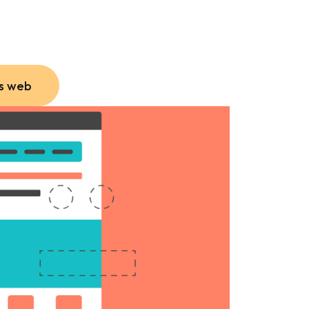
s web
s web