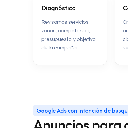
Diagnóstico
C
Revisamos servicios,
C
zonas, competencia,
an
presupuesto y objetivo
cl
de la campaña.
s
Google Ads con intención de búsq
Anuncios para 