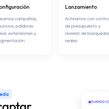
onfiguración
Lanzamiento
reamos campañas,
Activamos con contro
uncios, palabras
de presupuesto y
ave, extensiones y
revisión de búsqueda
egmentación.
reales.
ueda
captar
CUÁNDO C